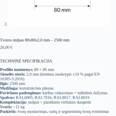
Tvoros stulpas 80x80x2,0 mm – 2500 mm
26,00
€
TECHNINĖ SPECIFIKACIJA
Profilio matmenys:
80 × 80 mm
Sienelės storis:
2,0 mm (leistinas nuokrypis ±10 % pagal EN
10305-5:2016)
Ilgis:
2500 mm
Medžiaga:
konstrukcinis plienas
Paviršiaus padengimas:
karštas cinkavimas + miltelinis dažymas
Spalvos:
RAL6005, RAL7016, RAL8017, RAL8019
Komplektacija:
stulpas + plastikinis viršutinis dangtelis
Svoris:
~11 kg
Paskirtis:
tvorų montavimas, vartų ir segmentinių tvorų tvirtinimas