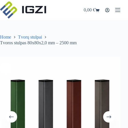
Skip
to
0,00
€
Shopping
content
cart
Home
Tvorų stulpai
Tvoros stulpas 80x80x2,0 mm – 2500 mm