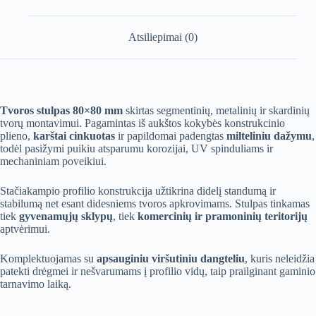
Atsiliepimai (0)
Tvoros stulpas 80×80 mm
skirtas segmentinių, metalinių ir skardinių
tvorų montavimui. Pagamintas iš aukštos kokybės konstrukcinio
plieno,
karštai cinkuotas
ir papildomai padengtas
milteliniu dažymu
,
todėl pasižymi puikiu atsparumu korozijai, UV spinduliams ir
mechaniniam poveikiui.
Stačiakampio profilio konstrukcija užtikrina didelį standumą ir
stabilumą net esant didesniems tvoros apkrovimams. Stulpas tinkamas
tiek
gyvenamųjų sklypų
, tiek
komercinių ir pramoninių teritorijų
aptvėrimui.
Komplektuojamas su
apsauginiu viršutiniu dangteliu
, kuris neleidžia
patekti drėgmei ir nešvarumams į profilio vidų, taip prailginant gaminio
tarnavimo laiką.