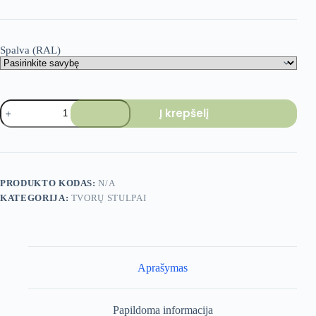
Spalva (RAL)
produkto
Į krepšelį
kiekis:
Tvoros
stulpas
80x80x2,0
mm
-
PRODUKTO KODAS:
N/A
2500
KATEGORIJA:
TVORŲ STULPAI
mm
Aprašymas
Papildoma informacija