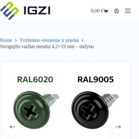
Skip
to
0,00
€
Shopping
content
cart
Home
Tvirtinimo elementai ir priedai
Savigręžis varžtas metalui 4,2×19 mm – dažytas