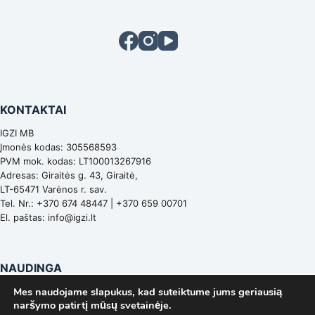
KONTAKTAI
IGZI MB
Įmonės kodas: 305568593
PVM mok. kodas: LT100013267916
Adresas: Giraitės g. 43, Giraitė,
LT-65471 Varėnos r. sav.
Tel. Nr.:
+370 674 48447
|
+370 659 00701
El. paštas:
info@igzi.lt
NAUDINGA
Mes naudojame slapukus, kad suteiktume jums geriausią
PAGRINDINIS
naršymo patirtį mūsų svetainėje.
PARDUOTUVĖ