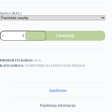
Spalva (RAL)
produkto
Į krepšelį
kiekis:
Savigręžis
varžtas
metalui
4,2×19
mm
PRODUKTO KODAS:
N/A
–
KATEGORIJA:
TVIRTINIMO ELEMENTAI IR PRIEDAI
dažytas
Aprašymas
Papildoma informacija