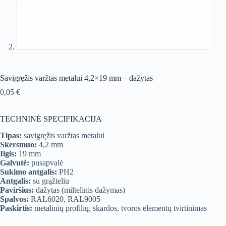
Savigręžis varžtas metalui 4,2×19 mm – dažytas
0,05
€
TECHNINĖ SPECIFIKACIJA
Tipas:
savigręžis varžtas metalui
Skersmuo:
4,2 mm
Ilgis:
19 mm
Galvutė:
pusapvalė
Sukimo antgalis:
PH2
Antgalis:
su grąžteliu
Paviršius:
dažytas (miltelinis dažymas)
Spalvos:
RAL6020, RAL9005
Paskirtis:
metalinių profilių, skardos, tvoros elementų tvirtinimas