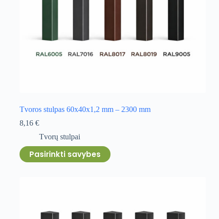
Tvoros stulpas 60x40x1,2 mm – 2300 mm
8,16
€
Tvorų stulpai
This
Pasirinkti savybes
product
has
multiple
variants.
The
options
may