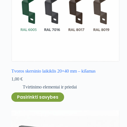
page
Tvoros skersinio laikiklis 20×40 mm – kišamas
1,00
€
Tvirtinimo elementai ir priedai
This
Pasirinkti savybes
product
has
multiple
variants.
The
options