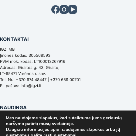
KONTAKTAI
IGZI MB
Įmonės kodas: 305568593
PVM mok. kodas: LT100013267916
Adresas: Giraitės g. 43, Giraitė,
LT-65471 Varėnos r. sav.
Tel. Nr.:
+370 674 48447
|
+370 659 00701
El. paštas:
info@igzi.lt
NAUDINGA
Mes naudojame slapukus, kad suteiktume jums geriausią
PAGRINDINIS
naršymo patirtį mūsų svetainėje.
PARDUOTUVĖ
Daugiau informacijos apie naudojamus slapukus arba jų
GALERIJA
nustatymus galite rasti
nustatymai
.
SUSISIEKTI