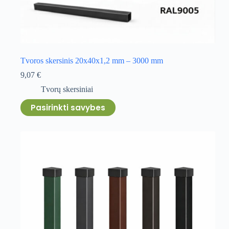
Tvoros skersinis 20x40x1,2 mm – 3000 mm
9,07
€
Tvorų skersiniai
This
Pasirinkti savybes
product
has
multiple
variants.
The
options
may
be
chosen
on
the
product
page