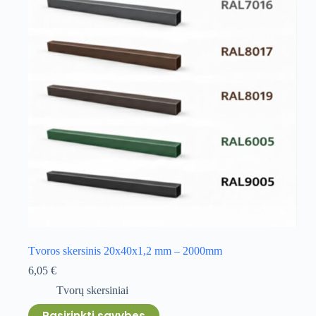
may
be
chosen
on
the
product
page
Tvoros skersinis 20x40x1,2 mm – 2000mm
6,05
€
Tvorų skersiniai
This
Pasirinkti savybes