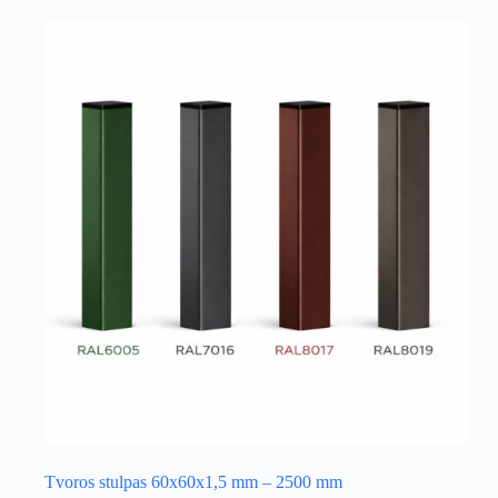
multiple
variants.
The
options
may
be
chosen
on
the
product
page
Tvoros stulpas 60x60x1,5 mm – 2500 mm