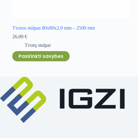
Tvoros stulpas 80x80x2,0 mm – 2500 mm
26,00
€
Tvorų stulpai
This
Pasirinkti savybes
product
has
multiple
variants.
The
options
may
be
chosen
on
the
product
page