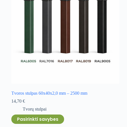
be
chosen
on
the
product
page
Tvoros stulpas 60x40x2,0 mm – 2500 mm
14,70
€
Tvorų stulpai
This
Pasirinkti savybes
product
has