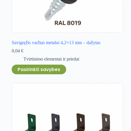
Savigręžis varžtas metalui 4,2×13 mm – dažytas
0,04
€
Tvirtinimo elementai ir priedai
This
Pasirinkti savybes
product
has
multiple
variants.
The
options
may
be
chosen
on
the
product