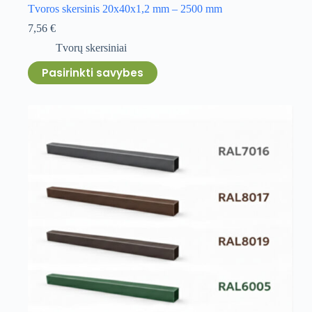
Tvoros skersinis 20x40x1,2 mm – 2500 mm
7,56
€
Tvorų skersiniai
This
Pasirinkti savybes
product
has
multiple
variants.
The
options
may
be
chosen
on
the
product
page