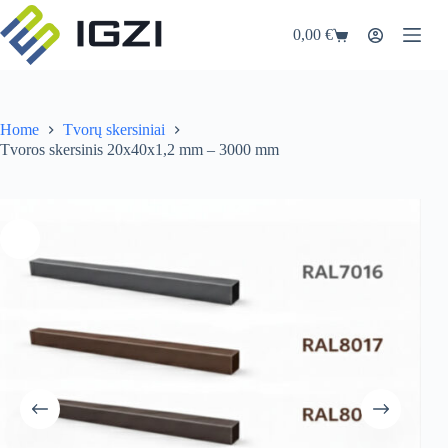
Skip
to
0,00
€
Shopping
content
cart
Home
Tvorų skersiniai
Tvoros skersinis 20x40x1,2 mm – 3000 mm