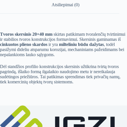
Atsiliepimai (0)
Tvoros skersinis 20×40 mm
skirtas patikimam tvoralenčių tvirtinimui
ir stabilios tvoros konstrukcijos formavimui. Skersinis gaminamas iš
cinkuotos plieno skardos
ir yra
milteliniu būdu dažytas
, todėl
pasižymi dideliu atsparumu korozijai, mechaniniams pažeidimams bei
nepalankioms lauko sąlygoms.
Dėl standžios profilio konstrukcijos skersinis užtikrina tvirtą tvoros
pagrindą, išlaiko formą ilgalaikio naudojimo metu ir nereikalauja
sudėtingos priežiūros. Tai patikimas sprendimas tiek privačių namų,
tiek komercinių objektų tvorų sistemoms.