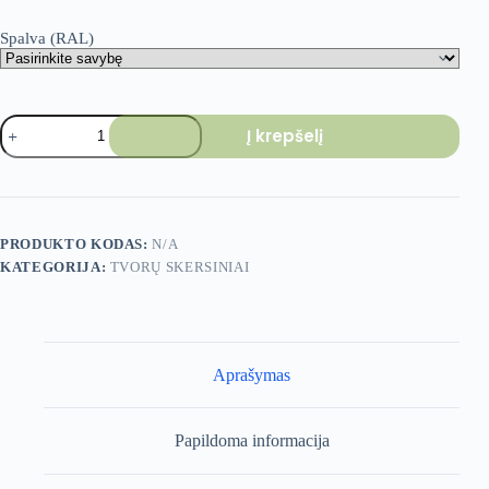
Spalva (RAL)
produkto
Į krepšelį
kiekis:
Tvoros
skersinis
20x40x1,2
mm
-
PRODUKTO KODAS:
N/A
3000
KATEGORIJA:
TVORŲ SKERSINIAI
mm
Aprašymas
Papildoma informacija