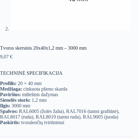
Tvoros skersinis 20x40x1,2 mm – 3000 mm
9,07
€
TECHNINĖ SPECIFIKACIJA
Profilis:
20 × 40 mm
Medžiaga:
cinkuota plieno skarda
Paviršius:
miltelinis dažymas
Sienelės storis:
1,2 mm
Ilgis:
3000 mm
Spalvos:
RAL6005 (žolės žalia), RAL7016 (tamsi grafitinė),
RAL8017 (ruda), RAL8019 (tamsi ruda), RAL9005 (juoda)
Paskirtis:
tvoralenčių tvirtinimui