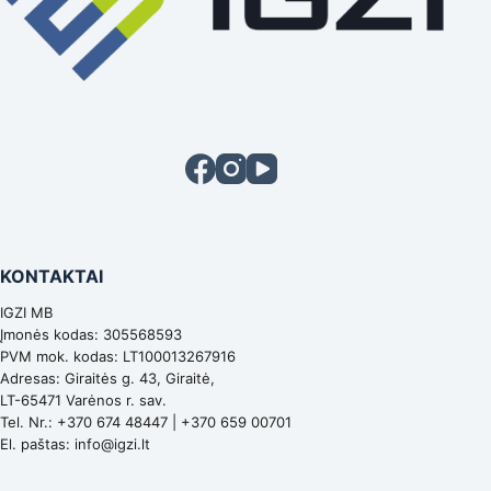
KONTAKTAI
IGZI MB
Įmonės kodas: 305568593
PVM mok. kodas: LT100013267916
Adresas: Giraitės g. 43, Giraitė,
LT-65471 Varėnos r. sav.
Tel. Nr.:
+370 674 48447
|
+370 659 00701
El. paštas:
info@igzi.lt